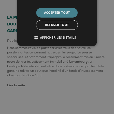
ACCEPTER TOUT
LA PRESSE PARLE DE NOUS : KAZAKIWI,
BOUTIQUE-HÔTEL DANS LE QUARTIER DE LA
REFUSER TOUT
GARE À LUXEMBOURG
AFFICHER LES DÉTAILS
Publié le août 1, 2023
news
Nous sommes ravis de partager avec vous des nouvelles
passionnantes concernant notre dernier projet. La presse
spécialisée, et notamment Paperjam, a récemment mis en lumière
notre dernier investissement immobilier à Luxembourg : un
boutique hôtel idéalement situé dans le dynamique quartier de la
gare. Kazakiwi, un boutique-hôtel né d’un fonds d’investissement
« Le quartier Gare à […]
Lire la suite