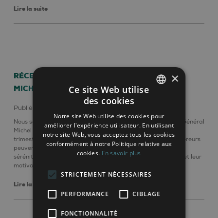
Lire la suite
×
RÉCEPTION DE NOTRE RÉSIDENCE GÉNÉRAL
Ce site Web utilise
MICHEL SITUÉE À NAMUR
des cookies
FRENCH
Publié le août 7, 2023
news
Notre site Web utilise des cookies pour
ENGLISH
Nous sommes ravis d’annoncer la réception de la résidence Général
améliorer l'expérience utilisateur. En utilisant
Michel de Namur dont la construction a débuté au premier
notre site Web, vous acceptez tous les cookies
trimestre 2021. Les 32 lots sont maintenant finis et les acquéreurs
conformément à notre Politique relative aux
peuvent maintenant profiter de leur nouveau bien en toute
cookies.
En savoir plus
sérénité. Bravo aux équipes DEVLOP pour leur engagement et leur
motivation, et merci à tous […]
STRICTEMENT NÉCESSAIRES
Lire la suite
PERFORMANCE
CIBLAGE
FONCTIONNALITÉ