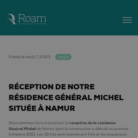
Publié le août 7, 2023
news
RÉCEPTION DE NOTRE
RÉSIDENCE GÉNÉRAL MICHEL
SITUÉE À NAMUR
réception de la résidence
Nous sommes ravis d’annoncer la
Général Michel
de Namur dont la construction a débuté au premier
trimestre 2021. Les 32 lots sont maintenant finis et les acquéreurs