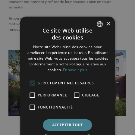
peuvent maintenant profiter de leur nouveau bien en toute
sérénité.
Bravo aux équipes DEVLOP pour leur engagement et leur
×
motivation, et merci à tous nos clients pour leur confiance
Ce site Web utilise
renouvelée !
des cookies
FRENCH
Notre site Web utilise des cookies pour
ENGLISH
améliorer l'expérience utilisateur. En utilisant
notre site Web, vous acceptez tous les cookies
conformément à notre Politique relative aux
cookies.
En savoir plus
STRICTEMENT NÉCESSAIRES
PERFORMANCE
CIBLAGE
FONCTIONNALITÉ
ACCEPTER TOUT