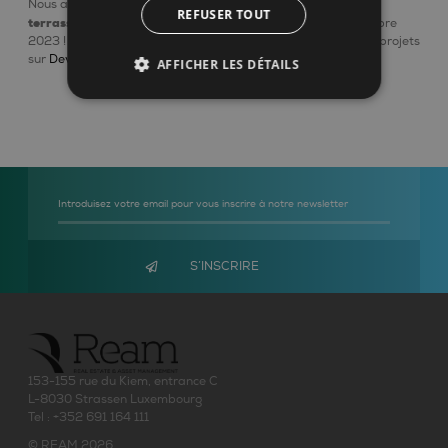
Les
Nous avons également un nouveau projet situé à Namur,
REFUSER TOUT
terrasses de Namur
, dont le chantier va débuter en septembre
2023 ! N’hésitez pas à nous contacter et découvrez tous nos projets
sur
Devlop
.
AFFICHER LES DÉTAILS
153-155 rue du Kiem, entrance C
L-8030 Strassen Luxembourg
Tel :
+352 691 164 111
© REAM 2026